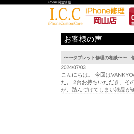
iPhone関連情報
お客様の声
〜〜タブレット修理の相談〜〜 修
2024/07/03
こんにちは。 今回はVANK
た。 2台お持ちいただき、そ
が、踏んづけてしまい液晶が