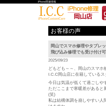
iPhone関連情報
お客様の声
岡山でスマホ修理やタブレ
飛び込み修理でも受け付け可能
2025/09/23
どもども～～、岡山のスマホ
I.C.C岡山店に在籍しているス
今日は気温が低くて過ごしや
ただここまで寒暖差があると
(笑)
私は結構体調を崩しやすい人