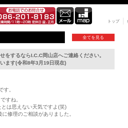
トップ
全てを見る
せをするならI.C.C岡山店へご連絡ください。
ます(令和8年3月19日現在)
店です。
日ですね。
たとは思えない天気ですよ(笑)
後に修理のご相談がありました。