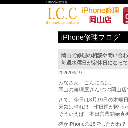
iPhone関連情報
iPhone修理ブログ
岡山で修理の相談や問い合わ
毎週水曜日が定休日になってい
2026/03/19
みなさん、こんにちは。
岡山の修理屋さんI.C.C岡山
さて、今日は3月19日の木曜
天気は晴れ!!! 昨日雨が降っ
そういえば、本日営業開始直
確かiPhoneの15でしたかね？