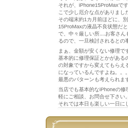
それが、iPhone15Pro
こで少し厄介な点がありまし
その端末約1カ月前ほどに、
15ProMaxの液晶不良状態だ
で、中々厳しい所....お客
るので、一旦検討されるとの
まぁ、金額が安くない修理で
基本的に修理保証とかがある
の対象ですから変えてもらえる
になっているんですよね。。
最悪のパターンも考えられま
当店でも基本的なiPhone
軽にご相談、お問合せ下さい
それでは本日も楽しい一日にし