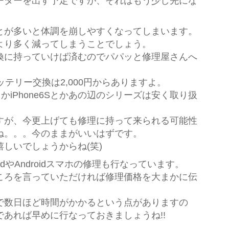
ーターを出す予定ですが、それはもう少し先にな
とが多いと体調を崩しやすくなってしまいます。
より多く減ってしまうことでしょう。
換に持っていけば済むのでパパッと修理屋さんへ
バッテリー交換は2,000円からありますよ。
とかiPhone6Sとかあの辺のシリーズは安く取り扱
すが、今更上げても修理に持って来られる可能性
ね。。。今のままがいいはずです。
しいでしょうからね(笑)
PadやAndroidスマホの修理も行なっています。
ころを言っていただければ修理価格を大まかに伝
で数日ほど時間がかかるという点がありますの
あれば早めに行なっておきましょうね!!