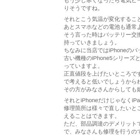
もう少し寒くなったら電気ヒ
りそうですね。
それとこう気温が変化するこ
あとスマホなどの電池も通常
そう言った時はバッテリー交
持っていきましょう。
ちなみに当店ではiPhoneの
古い機種のiPhone5シリーズ
っていますよ。
正直値段を上げたいところで
で考えると低いでしょうから
その方がみなさんからしても嬉
それとiPhoneだけじゃなくi
修理箇所は様々で直したいと
えることはできます。
ただ、部品調達のデメリット
で、みなさんも修理を行うので