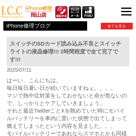
iPhone関連情報
iPhone修理ブログ
全てを見る
スイッチのSDカード読み込み不良とスイッチ
ライトの液晶修理!!! 2時間程度で全て完了で
す!!!
2025/07/11
はーい、こんにちは。
毎日毎日暑い日が続いていますねぇ。。。。
マジで熱中症対策をしておかないと命が危ないの
で、しっかりとケアしていきましょう。
それと最近TwitterことXを眺めていた時にモバイ
ルバッテリーを車内に置いた状態で出てしまって
燃えてしまったという内容を見ました。。。
モバイルバッテリーであれならスマホとかも同様