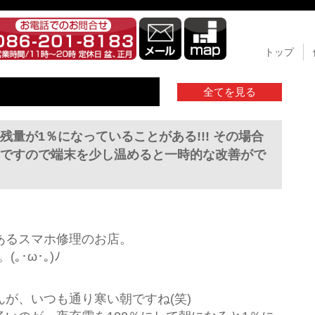
トップ
全てを見る
量が1％になっていることがある!!! その場合
ですので端末を少し温めると一時的な改善がで
あるスマホ修理のお店。
(｡･ω･｡)ﾉ
。
が、いつも通り寒い朝ですね(笑)