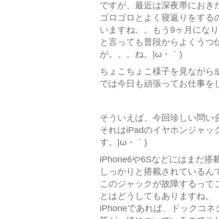
ですが、最近は深夜帯におき
ゴロゴロとよく寝返りをする
いますね。。もう9ヶ月にな
と言っても普段からよくうつ
が。。。ね。|ω・｀)
ちょこちょこ様子を見ながら成長
では今日も頑張ってお仕事を
そういえば、今回珍しい問い
それはiPadのイヤホンジャ
す。|ω・｀)
iPhone6や6Sなどにはま
しっかりと搭載されているんで
このジャックが故障するって
とはどうしてもありますね。
iPhoneであれば、ドック