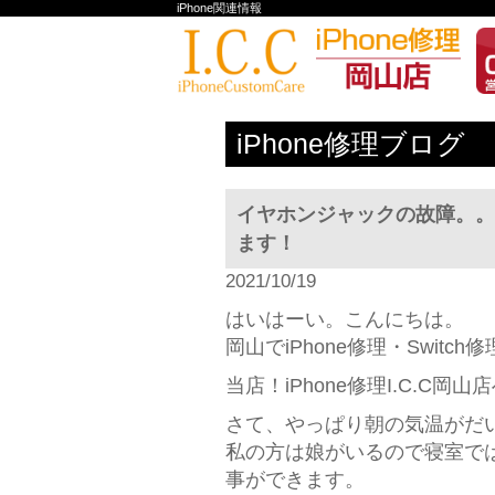
iPhone関連情報
iPhone修理ブログ
イヤホンジャックの故障。。i
ます！
2021/10/19
はいはーい。こんにちは。
岡山でiPhone修理・Switc
当店！iPhone修理I.C.C岡
さて、やっぱり朝の気温がだ
私の方は娘がいるので寝室で
事ができます。