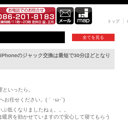
トップ
全てを見る
Phoneのジャック交換は最短で30分ほどとなり
h修理といったら。
山店へお任せください。(｀･ω･´)ゞ
いぶ低くなりましたねぇ。。。
は暖房を効かせていますので安心して寝てもらう