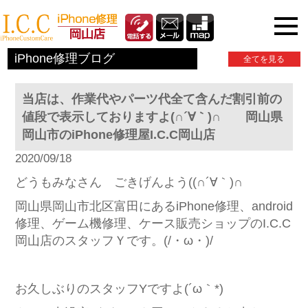
iPhone関連情報
iPhone修理ブログ
全てを見る
当店は、作業代やパーツ代全て含んだ割引前の
値段で表示しておりますよ(∩´∀｀)∩ 岡山県
岡山市のiPhone修理屋I.C.C岡山店
2020/09/18
どうもみなさん ごきげんよう((∩´∀｀)∩
岡山県岡山市北区富田にあるiPhone修理、android
修理、ゲーム機修理、ケース販売ショップのI.C.C
岡山店のスタッフＹです。(/・ω・)/
お久しぶりのスタッフYですよ(´ω｀*)