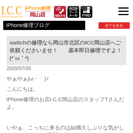
iPhone関連情報
iPhone修理ブログ
全てを見る
switchの修理なら岡山市北区のICC岡山店へご
依頼くださいませ！ 基本即日修理ですよ！
(*´ω｀*)
2020/07/20
やぁやぁ|ω・｀)ﾉ
こんにちは。
iPhone修理のお店I.C.C岡山店のスタッフTさんだ
よ。
いやぁ、こっちに来るのは結構久しぶりな気がし