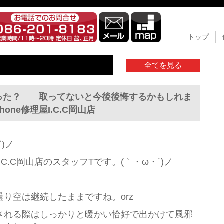
トップ
全てを見る
は取った？ 取ってないと今後後悔するかもしれま
one修理屋I.C.C岡山店
)ノ
I.C.C岡山店のスタッフTです。(｀・ω・´)ノ
り空は継続したままですね。orz
される際はしっかりと暖かい恰好で出かけて風邪