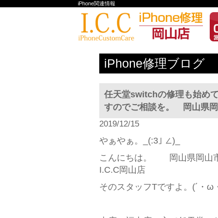
iPhone関連情報
iPhone修理ブログ
任天堂switchの修理も始
すのでご相談を。 岡山県岡山市
2019/12/15
やぁやぁ。_(:3｣ ∠)_
こんにちは。 岡山県岡山市北
I.C.C岡山店
そのスタッフTですよ。(´・ω・