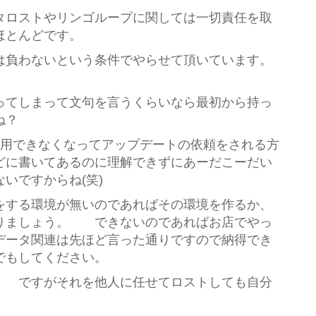
タロストやリンゴループに関しては一切責任を取
ほとんどです。
は負わないという条件でやらせて頂いています。
ってしまって文句を言うくらいなら最初から持っ
ね？
eが使用できなくなってアップデートの依頼をされる方
に書いてあるのに理解できずにあーだこーだい
いですからね(笑)
をする環境が無いのであればその環境を作るか、
りましょう。 できないのであればお店でやっ
データ関連は先ほど言った通りですので納得でき
でもしてください。
。 ですがそれを他人に任せてロストしても自分