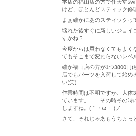
本店の福山店の方で任天堂sw
けど、ほとんどスティック修理
まぁ確かにあのスティックって脆
壊れた後すぐに新しいジョイ
すかね？
今度からは買わなくてもよく
てもそこまで変わらないレベ
確か福山店の方が1つ3800
店でもパーツを入荷して始め
い(笑)
作業時間は不明ですが、大体
ています。 その時その時に
しますね。(｀・ω・´)ノ
さて、それじゃあもうちょっと頑