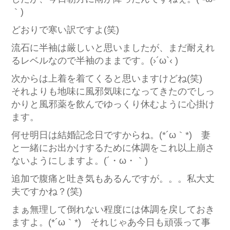
｀)
どおりで寒い訳ですよ(笑)
流石に半袖は厳しいと思いましたが、まだ耐えれ
るレベルなので半袖のままです。(›´ω`‹ )
次からは上着を着てくると思いますけどね(笑)
それよりも地味に風邪気味になってきたのでしっ
かりと風邪薬を飲んでゆっくり休むように心掛け
ます。
何せ明日は結婚記念日ですからね。(*´ω｀*) 妻
と一緒にお出かけするために体調をこれ以上崩さ
ないようにしますよ。(´・ω・｀)
追加で腹痛と吐き気もあるんですが。。。私大丈
夫ですかね？(笑)
まぁ無理して倒れない程度には体調を戻しておき
ますよ。(*´ω｀*) それじゃあ今日も頑張って事