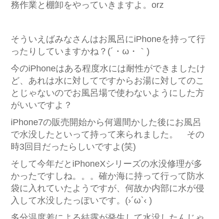
務作業と棚卸をやっていきますよ。orz
そういえばみなさんはお風呂にiPhoneを持って行
ったりしていますかね？(´・ω・｀)
今のiPhoneはある程度水には耐性ができましたけ
ど、あれは水に対してですからお湯に対してのこ
とじゃないのでお風呂場で使わないようにした方
がいいですよ？
iPhone7の販売開始から何週間かした後にお風呂
で水没したといって持って来られました。 その
時3回目だったらしいですよ(笑)
そして今年だとiPhoneXシリーズの水没修理が多
かったですしね。。。確か海に持って行って防水
袋に入れていたようですが、何故か内部に水が侵
入して水没したっぽいです。(›´ω`‹ )
多分温度差による結露が発生して水没したんじゃ