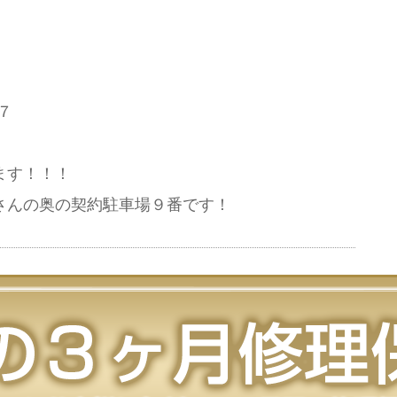
７
３
ます！！！
さんの奥の契約駐車場９番です！