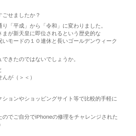
すごせましたか？
通り「平成」から「令和」に変わりました。
さまが新天皇に即位されるという歴史的な
祝いモードの１０連休と長いゴールデンウィーク
ュできたのではないでしょうか。
と
せんが（＞＜）
クションやショッピングサイト等で比較的手軽に
。
のでご自分でiPhoneの修理をチャレンジされた
)