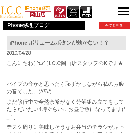
iPhone関連情報
iPhone修理ブログ
全てを見る
iPhone ボリュームボタンが効かない！？
2019/04/28
こんにちわ( ^ω^ )I.C.C岡山店スタッフのKです★
バイブの音かと思ったら恥ずかしながら私のお腹
の音でした。(//∇//)
まだ修行中で全然余裕がなく分解組み立てをして
たらだいたい4時ぐらいにお昼ご飯になってます(/
_ ; )
デスク周りに美味しそうなお弁当のチラシが貼っ