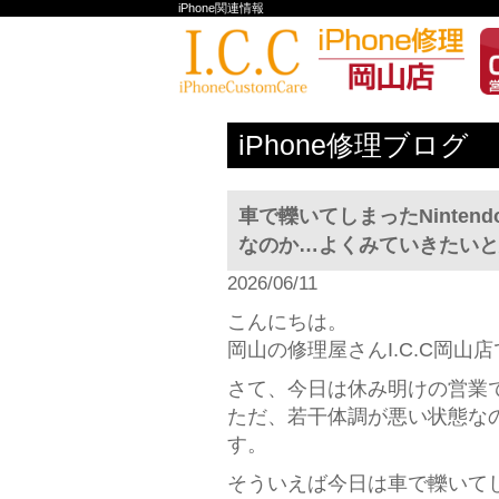
iPhone関連情報
iPhone修理ブログ
車で轢いてしまったNinten
なのか…よくみていきたいと思
2026/06/11
こんにちは。
岡山の修理屋さんI.C.C岡山
さて、今日は休み明けの営業
ただ、若干体調が悪い状態な
す。
そういえば今日は車で轢いてしまっ